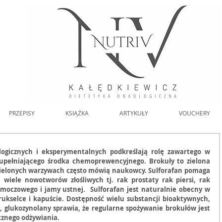
PRZEPISY
KSIĄŻKA
ARTYKUŁY
VOUCHERY
ogicznych i eksperymentalnych podkreślają rolę zawartego w 
upełniającego środka chemoprewencyjnego. Brokuły to zielona 
ielonych warzywach często mówią naukowcy. Sulforafan pomaga 
iele nowotworów złośliwych tj. rak prostaty rak piersi, rak 
 moczowego i jamy ustnej.  Sulforafan jest naturalnie obecny w 
ukselce i kapuście. Dostępność wielu substancji bioaktywnych, 
e, glukozynolany sprawia, że regularne spożywanie brokułów jest 
znego odżywiania. 