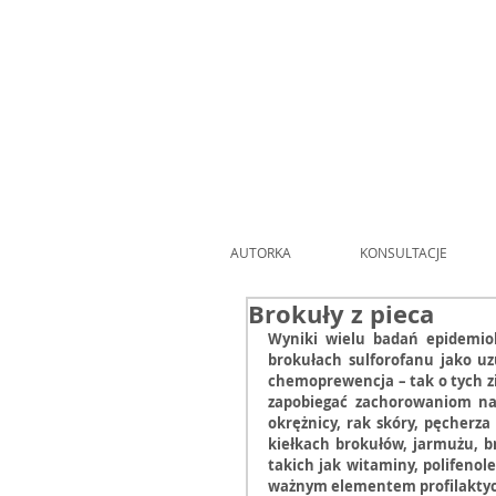
AUTORKA
KONSULTACJE
Brokuły z pieca
Wyniki wielu badań epidemiol
brokułach sulforofanu jako uz
chemoprewencja – tak o tych z
zapobiegać zachorowaniom na w
okrężnicy, rak skóry, pęcherza
kiełkach brokułów, jarmużu, br
takich jak witaminy, polifenol
ważnym elementem profilaktyc