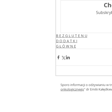
Ch
Subskryb
B E Z G L U T E N U
D O D A T K I
G Ł Ó W N E
Sporo informacji o odżywianiu w tra
onkologicznego
" dr Emilii Kałędkie