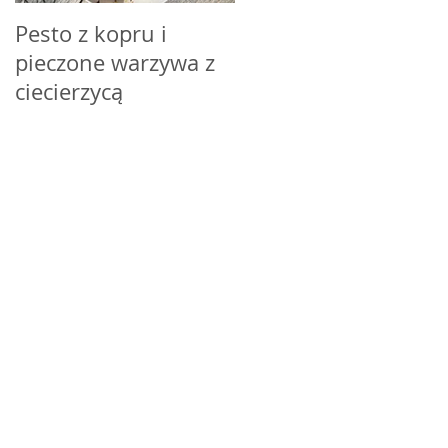
Pesto z kopru i
Pieczona afgańska
pieczone warzywa z
soczewica z basmati
ciecierzycą