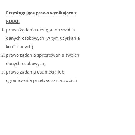
Przysługujące prawa wynikające z
RODO:
prawo żądania dostępu do swoich
danych osobowych (w tym uzyskania
kopii danych),
prawo żądania sprostowania swoich
danych osobowych,
prawo żądania usunięcia lub
ograniczenia przetwarzania swoich
danych osobowych (w uzasadnionych
przypadkach),
prawo do wniesienia sprzeciwu wobec
przetwarzania swoich danych osobowych
(danych przetwarzanych na podstawie
art. 6 ust. 1 lit. f RODO);