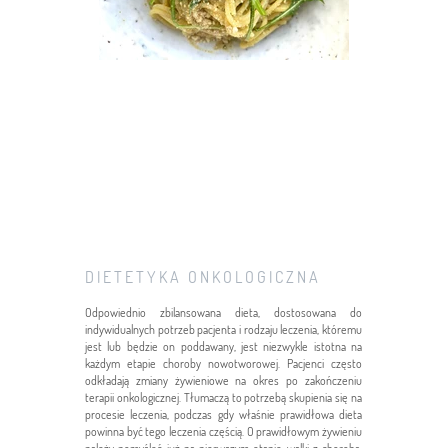
D I E T E T Y K A O N K O L O G I C Z N A
Odpowiednio zbilansowana dieta, dostosowana do
indywidualnych potrzeb pacjenta i rodzaju leczenia, któremu
jest lub będzie on poddawany, jest niezwykle istotna na
każdym etapie choroby nowotworowej. Pacjenci często
odkładają zmiany żywieniowe na okres po zakończeniu
terapii onkologicznej. Tłumaczą to potrzebą skupienia się na
procesie leczenia, podczas gdy właśnie prawidłowa dieta
powinna być tego leczenia częścią. O prawidłowym żywieniu