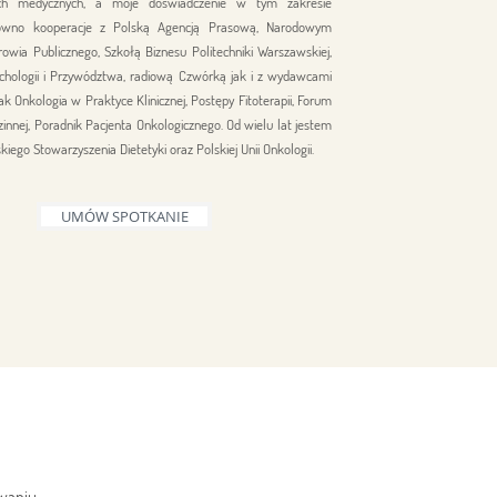
ch medycznych, a moje doświadczenie w tym zakresie
ówno kooperacje z Polską Agencją Prasową, Narodowym
owia Publicznego, Szkołą Biznesu Politechniki Warszawskiej,
hologii i Przywództwa, radiową Czwórką jak i z wydawcami
 jak Onkologia w Praktyce Klinicznej, Postępy Fitoterapii, Forum
innej, Poradnik Pacjenta Onkologicznego.
Od wielu lat jestem
skiego Stowarzyszenia Dietetyki oraz Polskiej Unii Onkologii
.
UMÓW SPOTKANIE