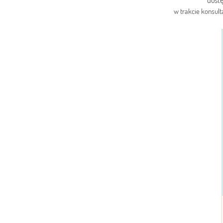
dostę
w trakcie konsul