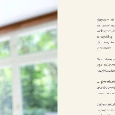
Nazywam się 
Warszawskieg
wieloletnim d
założycielk
platformy Nut
jej stronach.
Na co dzień p
jego zakończ
nawyki
żywieni
W przeszłośc
sposobu żywie
ramach współ
Jestem autork
artykułów nau