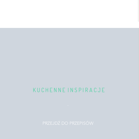
K U C H E N N E I N S P I R A C J E
.
PRZEJDŹ DO PRZEPISÓW