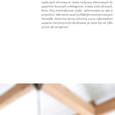
naukowych informacji ze świata medycyny skierowanych do
pacjentów leczonych onkologicznie, a
także
osób zdrowych,
które chcą zminimalizować ryzyko zachorowania na raka w
przyszłości. Wdrożenie zasad profilaktyki nowotworowej jest
niezwykle skuteczną tarczą ochronną, a przy odpowiednim
wsparciu merytorycznym zbudowanie jej może być nie tylko
proste, ale i przyjemne.