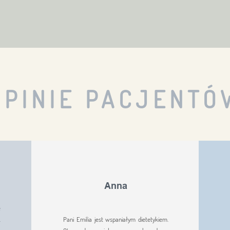
OPINIE PACJENTÓ
Anna
e
.
Pani Emilia jest wspaniałym dietetykiem.