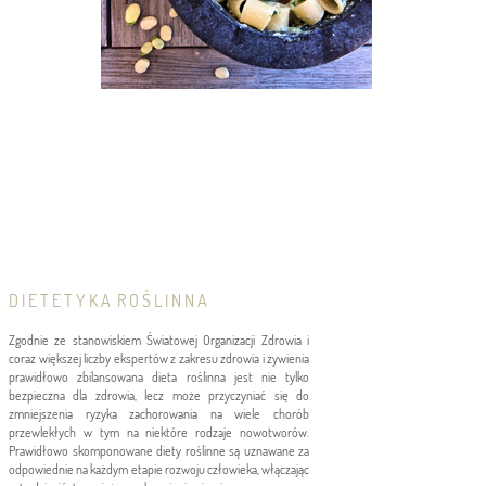
D I E T E T Y K A R O Ś L I N N A
Zgodnie ze stanowiskiem Światowej Organizacji Zdrowia i
coraz większej liczby ekspertów z zakresu zdrowia i żywienia
prawidłowo zbilansowana dieta roślinna jest nie tylko
bezpieczna dla zdrowia, lecz może przyczyniać się do
zmniejszenia ryzyka zachorowania na wiele chorób
przewlekłych w tym na niektóre rodzaje nowotworów.
Prawidłowo skomponowane diety roślinne są uznawane za
odpowiednie na każdym etapie rozwoju człowieka, włączając