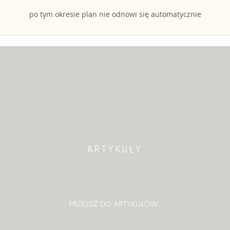
po tym okresie plan nie odnowi się automatycznie
A R T Y K U Ł Y
.
PRZEJDŹ DO ARTYKUŁÓW