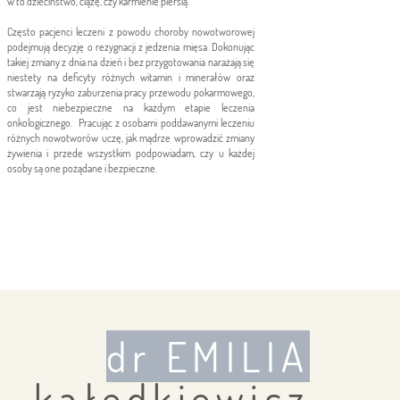
w to dzieciństwo, ciążę, czy karmienie piersią.
Często pacjenci leczeni z powodu choroby nowotworowej
podejmują decyzję o rezygnacji z jedzenia mięsa. Dokonując
takiej zmiany z dnia na dzień i
bez przygotowania narażają się
niestety na deficyty różnych witamin i minerałów oraz
stwarzają ryzyko zaburzenia pracy przewodu pokarmowego,
co jest niebezpieczne na każdym etapie leczenia
onkologicznego. Pracując z osobami poddawanymi leczeniu
różnych nowotworów uczę, jak mądrze wprowadzić zmiany
żywienia i przede wszystkim podpowiadam, czy u każdej
osoby są one pożądane i bezpieczne.
dr EMILIA
kałędkiewicz