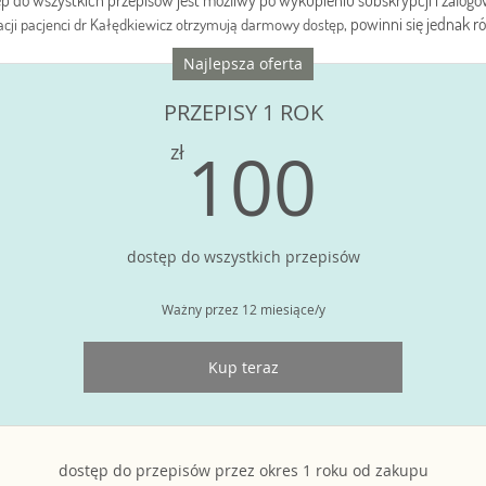
p do wszystkich przepisów jest możliwy po wykupieniu subskrypcji i zalog
, powinni się jednak 
tacji pacjenci dr Kałędkiewicz otrzymują darmowy dostęp
Najlepsza oferta
PRZEPISY 1 ROK
100z
100
zł
dostęp do wszystkich przepisów
Ważny przez 12 miesiące/y
Kup teraz
dostęp do przepisów przez okres 1 roku od zakupu