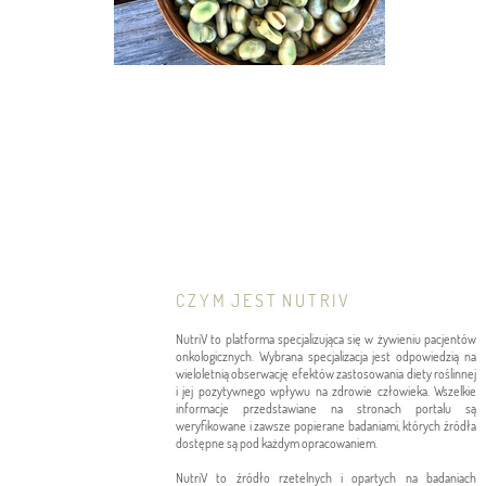
C Z Y M J E S T N U T R I V
NutriV to platforma specjalizująca się w żywieniu pacjentów
onkologicznych. Wybrana specjalizacja jest odpowiedzią na
wieloletnią obserwację efektów zastosowania diety roślinnej
i jej pozytywnego wpływu na zdrowie człowieka. Wszelkie
informacje przedstawiane na stronach portalu są
weryfikowane i zawsze popierane badaniami, których źródła
dostępne są pod każdym opracowaniem.
NutriV to źródło rzetelnych i opartych na badaniach