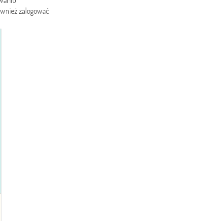
owaniu
również zalogować
ł