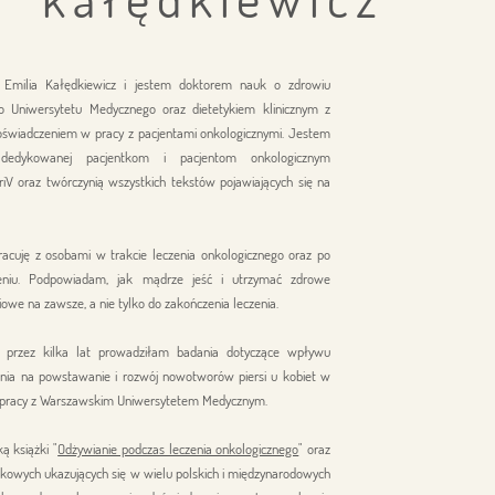
Emilia Kałędkiewicz i jestem doktorem nauk o zdrowiu
o Uniwersytetu Medycznego oraz dietetykiem klinicznym z
oświadczeniem w pracy z pacjentami onkologicznymi. Jestem
ą dedykowanej pacjentkom i pacjentom onkologicznym
riV oraz twórczynią wszystkich
tekstów pojawiających
się na
racuję z osobami w trakcie leczenia onkologicznego oraz po
eniu. Podpowiadam, jak mądrze jeść i utrzymać zdrowe
owe na zawsze, a nie tylko do zakończenia leczenia.
i przez kilka lat prowadziłam badania dotyczące wpływu
nia na powstawanie i rozwój nowotworów piersi u kobiet w
pracy z Warszawskim Uniwersytetem Medycznym.
ą książki "
Odżywianie podczas leczenia onkologicznego
" oraz
kowych ukazujących się w wielu polskich i międzynarodowych