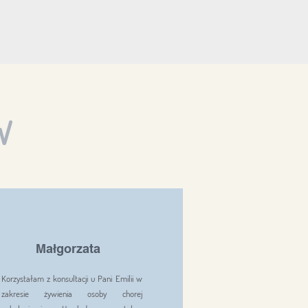
W
Małgorzata
Korzystałam z konsultacji u Pani Emilii w
zakresie żywienia osoby chorej