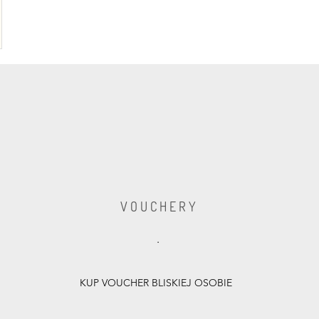
V O U C H E R Y
.
KUP VOUCHER BLISKIEJ OSOBIE