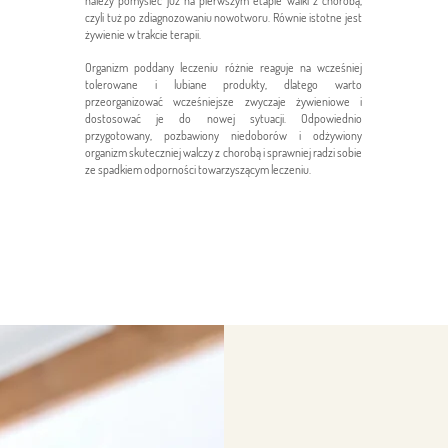
należy pomyśleć już na pierwszym etapie walki z chorobą,
czyli tuż po zdiagnozowaniu nowotworu. Równie istotne jest
żywienie w trakcie terapii.
Organizm poddany leczeniu różnie reaguje na wcześniej
tolerowane i lubiane produkty, dlatego warto
przeorganizować wcześniejsze zwyczaje żywieniowe i
dostosować je do nowej sytuacji. Odpowiednio
przygotowany, pozbawiony niedoborów i odżywiony
organizm skuteczniej walczy z chorobą i sprawniej radzi sobie
ze spadkiem odporności towarzyszącym leczeniu.