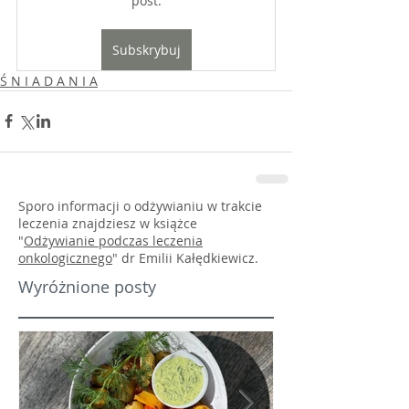
post.
Subskrybuj
Ś N I A D A N I A
Sporo informacji o odżywianiu w trakcie
leczenia znajdziesz w książce
"
Odżywianie podczas leczenia
onkologicznego
" dr Emilii Kałędkiewicz.
Wyróżnione posty