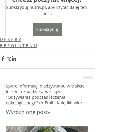
Subskrybuj nutriv.pl, aby czytać dalej ten 
post.
Subskrybuj
D E S E R Y
B E Z G L U T E N U
Sporo informacji o odżywianiu w trakcie
leczenia znajdziesz w książce
"
Odżywianie podczas leczenia
onkologicznego
" dr Emilii Kałędkiewicz.
Wyróżnione posty