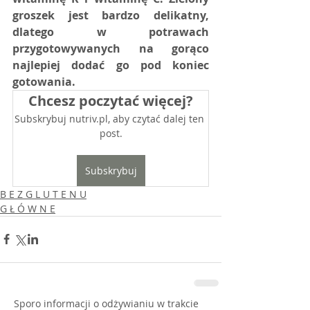
groszek jest bardzo delikatny, 
dlatego w potrawach 
przygotowywanych na gorąco 
najlepiej dodać go pod koniec 
gotowania. 
Chcesz poczytać więcej?
Subskrybuj nutriv.pl, aby czytać dalej ten 
post.
Subskrybuj
B E Z G L U T E N U
G Ł Ó W N E
Sporo informacji o odżywianiu w trakcie