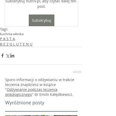
Subskrybuj nutriv.pl, aby czytać dalej ten 
post.
Subskrybuj
Tagi:
kuchnia włoska
P A S T A
B E Z G L U T E N U
Sporo informacji o odżywianiu w trakcie
leczenia znajdziesz w książce
"
Odżywianie podczas leczenia
onkologicznego
" dr Emilii Kałędkiewicz.
Wyróżnione posty