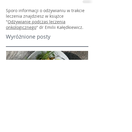
Sporo informacji o odżywianiu w trakcie
leczenia znajdziesz w książce
"
Odżywianie podczas leczenia
onkologicznego
" dr Emilii Kałędkiewicz.
Wyróżnione posty
Pesto z kopru i pieczone
Pieczona afga
warzywa z ciecierzycą
soczewica z b