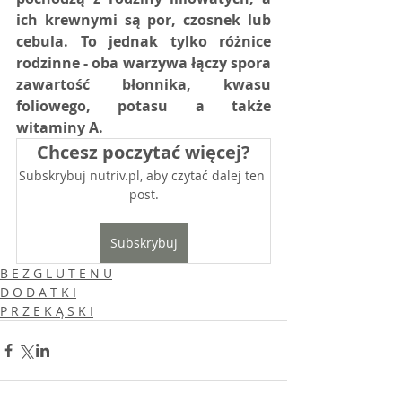
ich krewnymi są por, czosnek lub 
cebula. To jednak tylko różnice 
rodzinne - oba warzywa łączy spora 
zawartość błonnika, kwasu 
foliowego, potasu a także 
witaminy A. 
Chcesz poczytać więcej?
Subskrybuj nutriv.pl, aby czytać dalej ten 
post.
Subskrybuj
B E Z G L U T E N U
D O D A T K I
P R Z E K Ą S K I