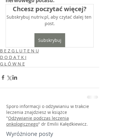
nerwowego potasu.
Chcesz poczytać więcej?
Subskrybuj nutriv.pl, aby czytać dalej ten 
post.
Subskrybuj
B E Z G L U T E N U
D O D A T K I
G Ł Ó W N E
Sporo informacji o odżywianiu w trakcie
leczenia znajdziesz w książce
"
Odżywianie podczas leczenia
onkologicznego
" dr Emilii Kałędkiewicz.
Wyróżnione posty