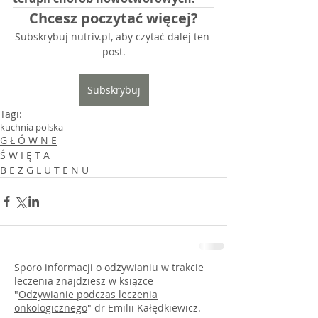
Chcesz poczytać więcej?
Subskrybuj nutriv.pl, aby czytać dalej ten 
post.
Subskrybuj
Tagi:
kuchnia polska
G Ł Ó W N E
Ś W I Ę T A
B E Z G L U T E N U
Sporo informacji o odżywianiu w trakcie
leczenia znajdziesz w książce
"
Odżywianie podczas leczenia
onkologicznego
" dr Emilii Kałędkiewicz.