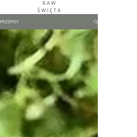
R A W
Ś W I Ę T A
PRZEPISY