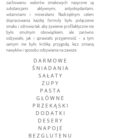
zachowaniu walorów smakowych nasycone są
substancjami aktywnymi, antyoksydantami,
witaminami i minerałami. Nadrzędnym celem
dopracowania każdej formuły było połączenie
smaku i zdrowia tak, aby żywienie profilaktyczne nie
było smutnym obowiązkiem, ale zarówno
odżywiało, jak i sprawiało przyjemność - a tym
samym nie było krótką przygodą, lecz zmianą
nawyków i sposobu odżywiania na zawsze.
D A R M O W E
Ś N I A D A N I A
S A Ł A T Y
Z U P Y
P A S T A
G Ł Ó W N E
P R Z E K Ą S K I
D O D A T K I
D E S E R Y
N A P O J E
B E Z G L U T E N U