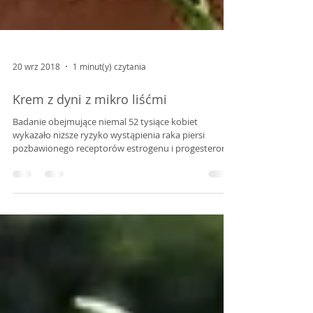
20 wrz 2018
1 minut(y) czytania
Krem z dyni z mikro liśćmi
Badanie obejmujące niemal 52 tysiące kobiet
wykazało niższe ryzyko wystąpienia raka piersi
pozbawionego receptorów estrogenu i progesteronu
u kobiet, które zjadają przynajmniej dwie porcje
warzyw dziennie. W grupie będącej przed menopauzą
mniejsze ryzyko wystąpienia raka zaobserwowano u
kobiet jedzących brokuły. Jarmuż zaś okazał się działać
ochronnie w każdej grupie wiekowej.* Warzywa
powinny być nieodłącznym składnikiem większości
posiłków. Związane jest to z ogromną ilości